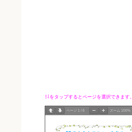
⇧⇩をタップするとページを選択できます
ページ
1
/
6
ズーム
100%