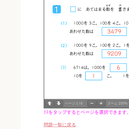
ページ
1
/
6
ズーム
100%
⇧⇩をタップするとページを選択できます
問題一覧に戻る