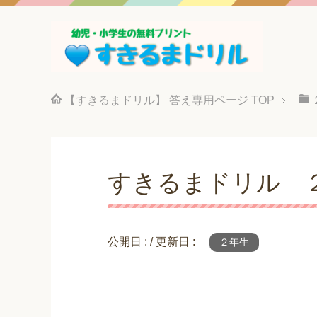
【すきるまドリル】 答え専用ページ
TOP
すきるまドリル 
公開日 :
/ 更新日 :
２年生