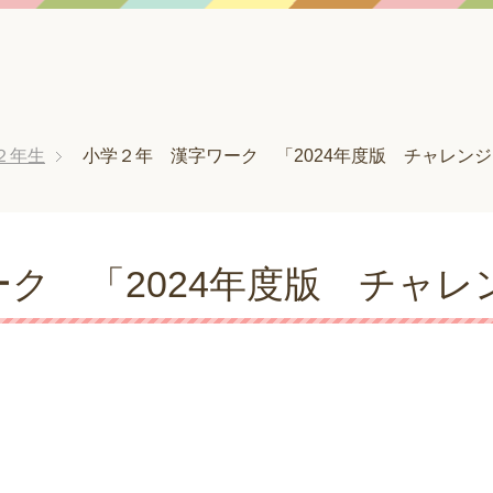
２年生
小学２年 漢字ワーク 「2024年度版 チャレン
ク 「2024年度版 チャレ