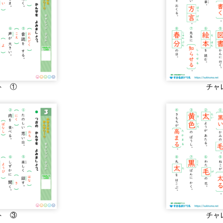
ト ①
チャ
ト ③
チャ