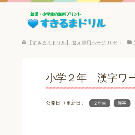
【すきるまドリル】 答え専用ページ
TOP
小学２年 漢字ワー
公開日 :
/ 更新日 :
２年生
漢字