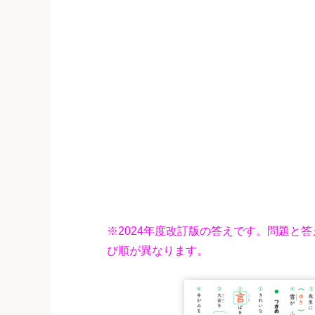
※2024年度改訂版の答えです。問題と答
び順が異なります。