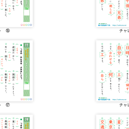
ト ⑮
チャ
ト ⑰
チャ