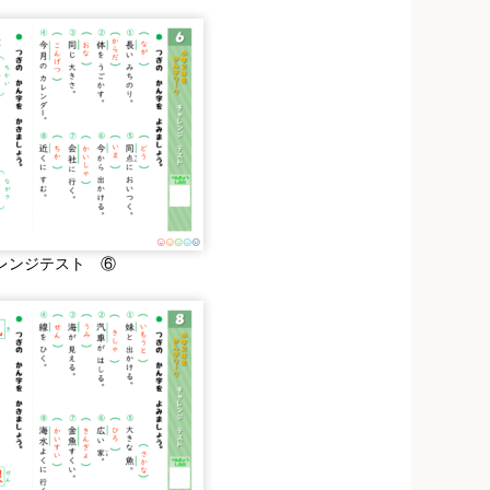
レンジテスト ⑥