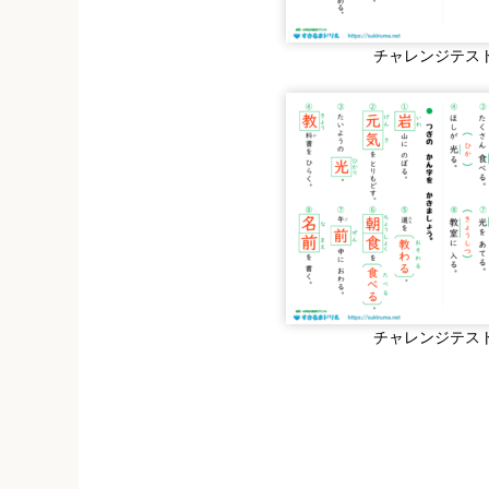
チャレンジテス
チャレンジテス