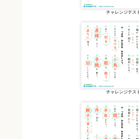
チャレンジテス
チャレンジテス