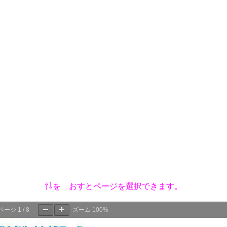
⇧⇩を おすとページを選択できます。
ページ
1
/
8
ズーム
100%