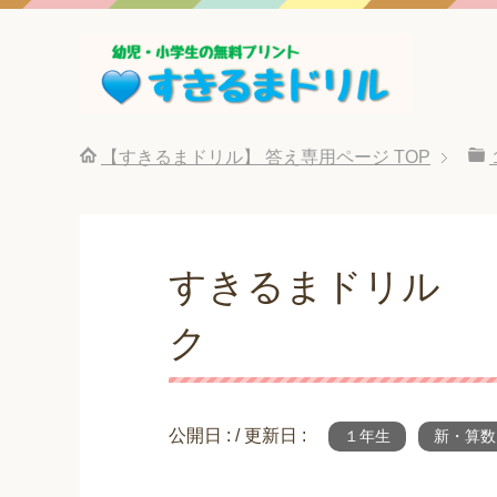
【すきるまドリル】 答え専用ページ
TOP
すきるまドリル 
ク
公開日 :
/ 更新日 :
１年生
新・算数