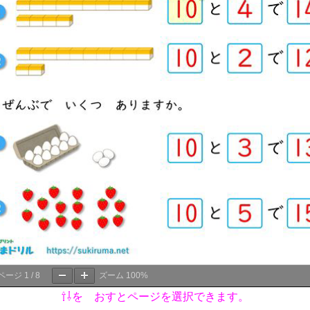
ページ
1
/
8
ズーム
100%
⇧⇩を おすとページを選択できます。