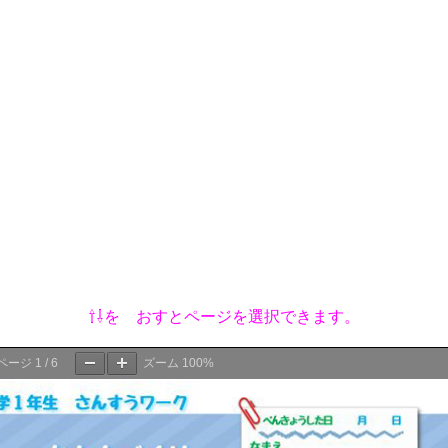
⇧⇩を おすとページを選択できます。
ページ
1
/
6
ズーム
100%