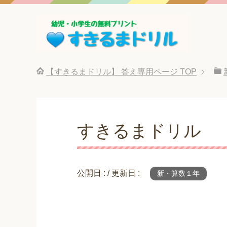
【すきるまドリル】 答え専用ページ
TOP
すきるまドリル 
公開日 :
/ 更新日 :
新・算数１年