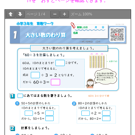
⇧⇩を おすとページを確認できます。
ページ
1
/
4
ズーム
100%