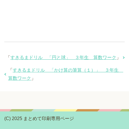
「
すきるまドリル 「円と球」 ３年生 算数ワーク
」
「
すきるまドリル 「かけ算の筆算（１）」 ３年生
算数ワーク
」
(C) 2025 まとめて印刷専用ページ