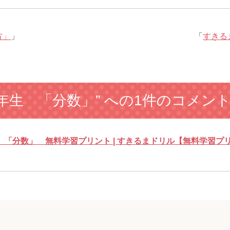
方」
」
「
すきる
年生 「分数」” への1件のコメン
「分数」 無料学習プリント | すきるまドリル【無料学習プ