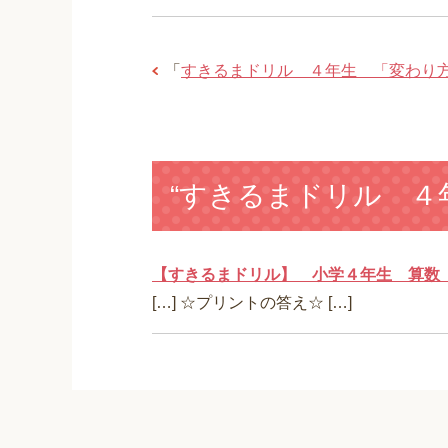
「
すきるまドリル ４年生 「変わり
“すきるまドリル ４
【すきるまドリル】 小学４年生 算数 
[…] ☆プリントの答え☆ […]