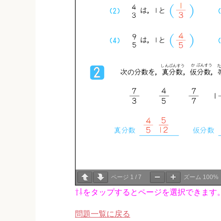
ページ
1
/
7
ズーム
100%
⇧⇩をタップするとページを選択できます
問題一覧に戻る