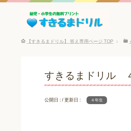
【すきるまドリル】 答え専用ページ
TOP
すきるまドリル 
公開日 :
/ 更新日 :
４年生