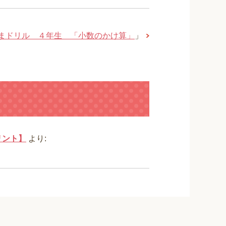
まドリル ４年生 「小数のかけ算」
」
ト
リント】
より: