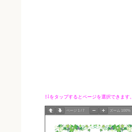
⇧⇩をタップするとページを選択できます
ページ
1
/
7
ズーム
100%